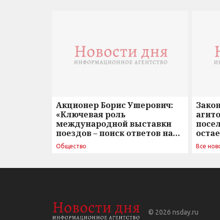
Акционер Борис Ушерович:
Зако
«Ключевая роль
агито
международной выставки
посе
поездов – поиск ответов на
оста
вызовы времени»
Общество
Все нов
© 2026
nsday.ru