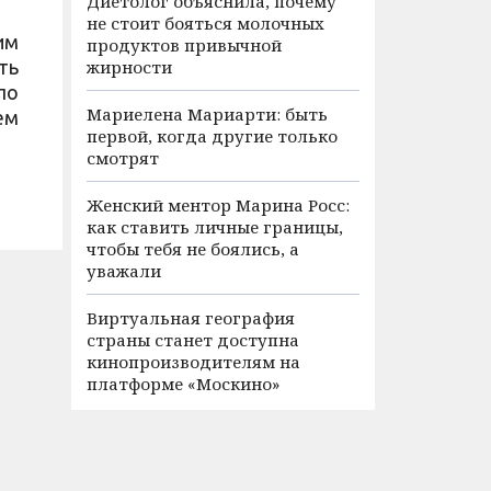
Диетолог объяснила, почему
не стоит бояться молочных
им
продуктов привычной
ть
жирности
по
Мариелена Мариарти: быть
ем
первой, когда другие только
смотрят
Женский ментор Марина Росс:
как ставить личные границы,
чтобы тебя не боялись, а
уважали
Виртуальная география
страны станет доступна
кинопроизводителям на
платформе «Москино»