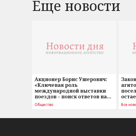
Еще новости
Акционер Борис Ушерович:
Зако
«Ключевая роль
агито
международной выставки
посе
поездов – поиск ответов на
оста
вызовы времени»
Общество
Все нов