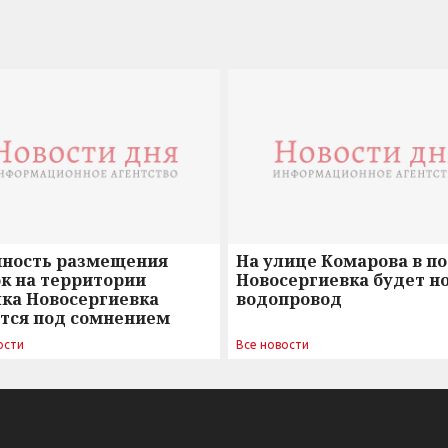
нность размещения
На улице Комарова в п
к на территории
Новосергиевка будет н
лка Новосергиевка
водопровод
ется под сомнением
ости
Все новости