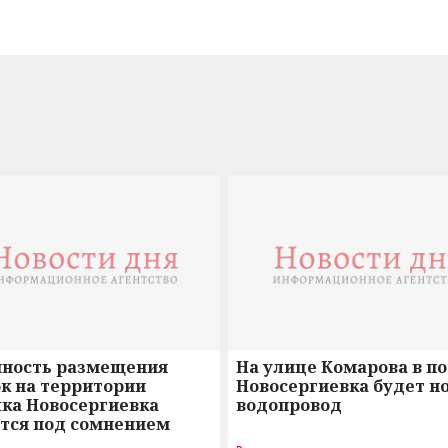
нность размещения
На улице Комарова в п
к на территории
Новосергиевка будет н
лка Новосергиевка
водопровод
ется под сомнением