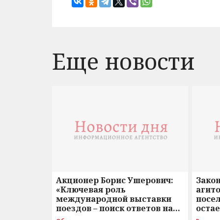
Еще новости
Акционер Борис Ушерович:
Зако
«Ключевая роль
агито
международной выставки
посе
поездов – поиск ответов на
оста
вызовы времени»