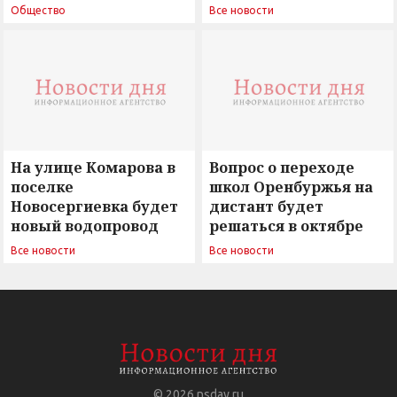
поиск ответов на
Новосергиевка
Общество
Все новости
вызовы времени»
остается под
сомнением
На улице Комарова в
Вопрос о переходе
поселке
школ Оренбуржья на
Новосергиевка будет
дистант будет
новый водопровод
решаться в октябре
Все новости
Все новости
© 2026
nsday.ru