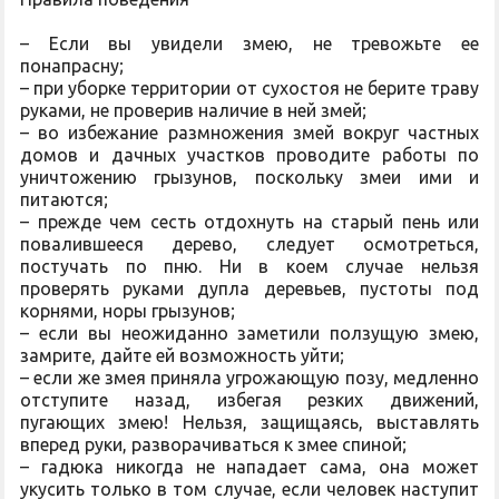
– Если вы увидели змею, не тревожьте ее
понапрасну;
– при уборке территории от сухостоя не берите траву
руками, не проверив наличие в ней змей;
– во избежание размножения змей вокруг частных
домов и дачных участков проводите работы по
уничтожению грызунов, поскольку змеи ими и
питаются;
– прежде чем сесть отдохнуть на старый пень или
повалившееся дерево, следует осмотреться,
постучать по пню. Ни в коем случае нельзя
проверять руками дупла деревьев, пустоты под
корнями, норы грызунов;
– если вы неожиданно заметили ползущую змею,
замрите, дайте ей возможность уйти;
– если же змея приняла угрожающую позу, медленно
отступите назад, избегая резких движений,
пугающих змею! Нельзя, защищаясь, выставлять
вперед руки, разворачиваться к змее спиной;
– гадюка никогда не нападает сама, она может
укусить только в том случае, если человек наступит