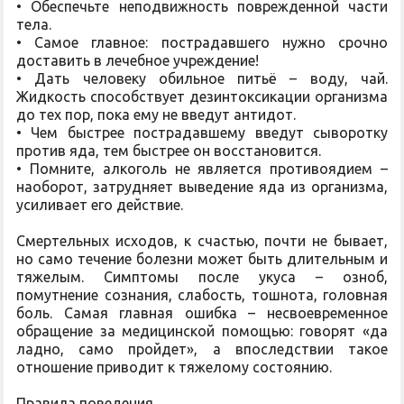
• Обеспечьте неподвижность поврежденной части
тела.
• Самое главное: пострадавшего нужно срочно
доставить в лечебное учреждение!
• Дать человеку обильное питьё – воду, чай.
Жидкость способствует дезинтоксикации организма
до тех пор, пока ему не введут антидот.
• Чем быстрее пострадавшему введут сыворотку
против яда, тем быстрее он восстановится.
• Помните, алкоголь не является противоядием –
наоборот, затрудняет выведение яда из организма,
усиливает его действие.
Смертельных исходов, к счастью, почти не бывает,
но само течение болезни может быть длительным и
тяжелым. Симптомы после укуса – озноб,
помутнение сознания, слабость, тошнота, головная
боль. Самая главная ошибка – несвоевременное
обращение за медицинской помощью: говорят «да
ладно, само пройдет», а впоследствии такое
отношение приводит к тяжелому состоянию.
Правила поведения