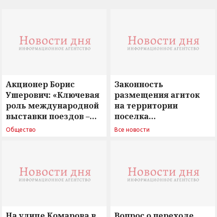
Акционер Борис
Законность
Ушерович: «Ключевая
размещения агиток
роль международной
на территории
выставки поездов –
поселка
поиск ответов на
Новосергиевка
Общество
Все новости
вызовы времени»
остается под
сомнением
На улице Комарова в
Вопрос о переходе