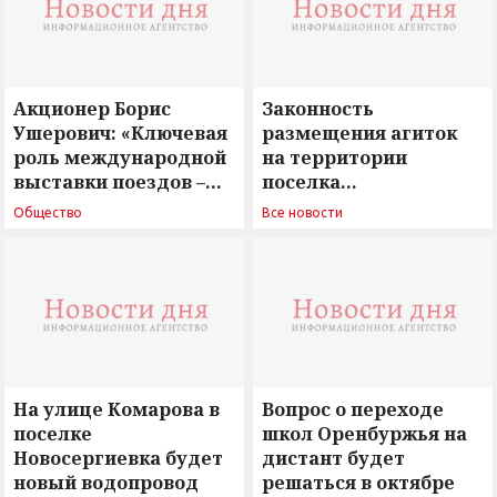
Акционер Борис
Законность
Ушерович: «Ключевая
размещения агиток
роль международной
на территории
выставки поездов –
поселка
поиск ответов на
Новосергиевка
Общество
Все новости
вызовы времени»
остается под
сомнением
На улице Комарова в
Вопрос о переходе
поселке
школ Оренбуржья на
Новосергиевка будет
дистант будет
новый водопровод
решаться в октябре