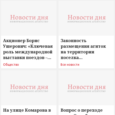
Акционер Борис
Законность
Ушерович: «Ключевая
размещения агиток
роль международной
на территории
выставки поездов –
поселка
поиск ответов на
Новосергиевка
Общество
Все новости
вызовы времени»
остается под
сомнением
На улице Комарова в
Вопрос о переходе