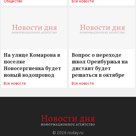
Общество
Все новости
вызовы времени»
остается под
сомнением
На улице Комарова в
Вопрос о переходе
поселке
школ Оренбуржья на
Новосергиевка будет
дистант будет
новый водопровод
решаться в октябре
Все новости
Все новости
© 2026
nsday.ru