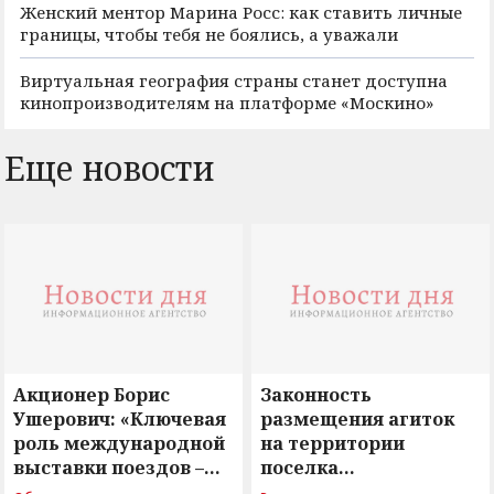
Женский ментор Марина Росс: как ставить личные
границы, чтобы тебя не боялись, а уважали
Виртуальная география страны станет доступна
кинопроизводителям на платформе «Москино»
Еще новости
Акционер Борис
Законность
Ушерович: «Ключевая
размещения агиток
роль международной
на территории
выставки поездов –
поселка
поиск ответов на
Новосергиевка