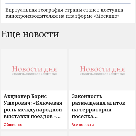
Виртуальная география страны станет доступна
кинопроизводителям на платформе «Москино»
Еще новости
Акционер Борис
Законность
Ушерович: «Ключевая
размещения агиток
роль международной
на территории
выставки поездов –
поселка
поиск ответов на
Новосергиевка
Общество
Все новости
вызовы времени»
остается под