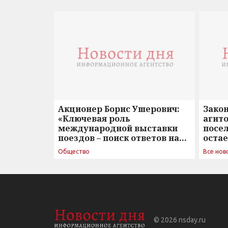
Акционер Борис Ушерович:
Зако
«Ключевая роль
агито
международной выставки
посе
поездов – поиск ответов на
оста
вызовы времени»
Общество
Все нов
© 2026
nsday.ru