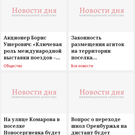
Акционер Борис
Законность
Ушерович: «Ключевая
размещения агиток
роль международной
на территории
выставки поездов –
поселка
поиск ответов на
Новосергиевка
Общество
Все новости
вызовы времени»
остается под
сомнением
На улице Комарова в
Вопрос о переходе
поселке
школ Оренбуржья на
Новосергиевка будет
дистант будет