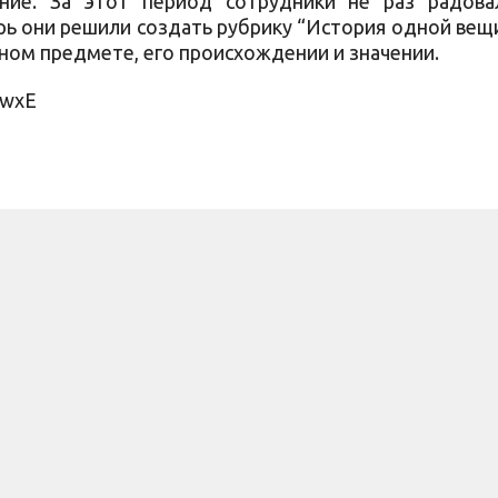
ение. За этот период сотрудники не раз радова
рь они решили создать рубрику “История одной вещи
ином предмете, его происхождении и значении.
6wxE