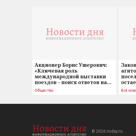
Акционер Борис Ушерович:
Зако
«Ключевая роль
агито
международной выставки
посе
поездов – поиск ответов на
оста
вызовы времени»
Общество
Все нов
© 2026
nsday.ru