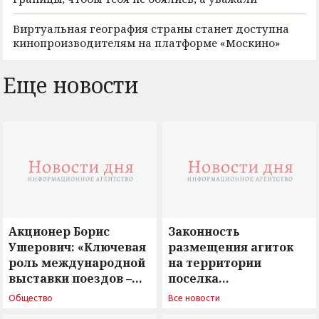
Виртуальная география страны станет доступна
кинопроизводителям на платформе «Москино»
Еще новости
Акционер Борис
Законность
Ушерович: «Ключевая
размещения агиток
роль международной
на территории
выставки поездов –
поселка
поиск ответов на
Новосергиевка
Общество
Все новости
вызовы времени»
остается под