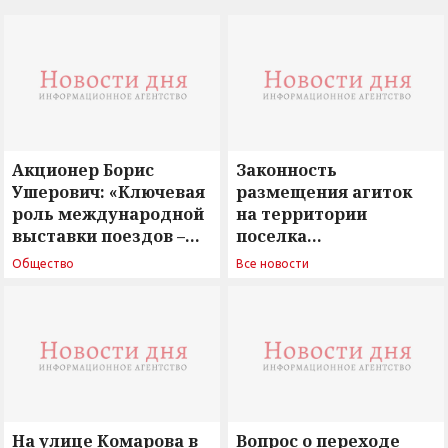
Акционер Борис
Законность
Ушерович: «Ключевая
размещения агиток
роль международной
на территории
выставки поездов –
поселка
поиск ответов на
Новосергиевка
Общество
Все новости
вызовы времени»
остается под
сомнением
На улице Комарова в
Вопрос о переходе