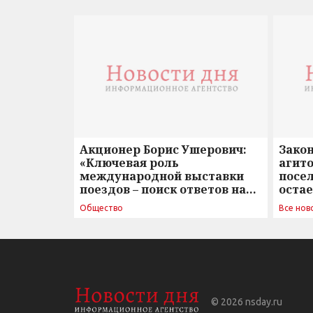
Акционер Борис Ушерович:
Зако
«Ключевая роль
агито
международной выставки
посе
поездов – поиск ответов на
оста
вызовы времени»
Общество
Все нов
© 2026
nsday.ru