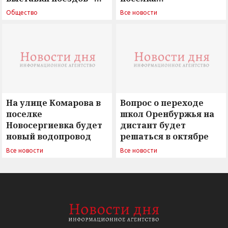
поиск ответов на
Новосергиевка
Общество
Все новости
вызовы времени»
остается под
сомнением
На улице Комарова в
Вопрос о переходе
поселке
школ Оренбуржья на
Новосергиевка будет
дистант будет
новый водопровод
решаться в октябре
Все новости
Все новости