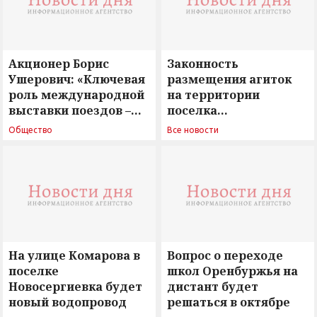
Акционер Борис
Законность
Ушерович: «Ключевая
размещения агиток
роль международной
на территории
выставки поездов –
поселка
поиск ответов на
Новосергиевка
Общество
Все новости
вызовы времени»
остается под
сомнением
На улице Комарова в
Вопрос о переходе
поселке
школ Оренбуржья на
Новосергиевка будет
дистант будет
новый водопровод
решаться в октябре