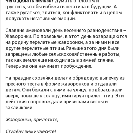
Чего делать нельзя?
Думать о плохом и
грустить, чтобы избежать негатива в будущем. А
также ругаться, злиться, конфликтовать и в целом
допускать негативные эмоции.
Славяне именовали день весеннего равноденствия –
Жаворонки. По поверьям, в этот день возвращаются
на родину перелетные жаворонки, а за ними и все
другие перелетные птицы. Раньше этого дня были
запрещены любые сельскохозяйственные работы,
так как земля еще находилась в зимней спячке.
Теперь же она начинает пробуждение.
На праздник хозяйки делали обрядовую выпечку из
пресного теста в форме жаворонков и отдавали
детям. Они бежали с ними на улицу, подбрасывали
вверх, повыше к солнцу, имитируя прилет птиц. Эти
действия сопровождали призывами весны и
закличками:
Жаворонки, прилетите,
Студёну зиму унесите!