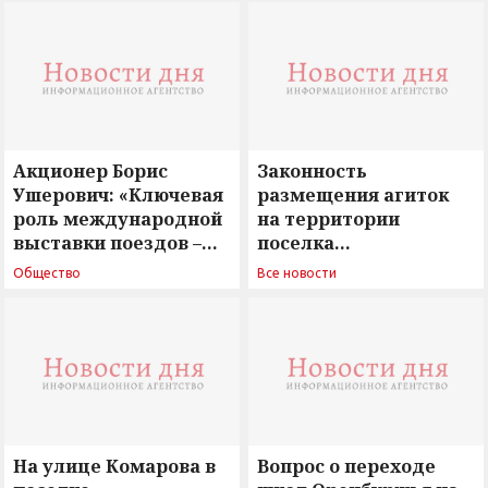
Акционер Борис
Законность
Ушерович: «Ключевая
размещения агиток
роль международной
на территории
выставки поездов –
поселка
поиск ответов на
Новосергиевка
Общество
Все новости
вызовы времени»
остается под
сомнением
На улице Комарова в
Вопрос о переходе