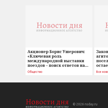
Акционер Борис Ушерович:
Зако
«Ключевая роль
агито
международной выставки
посе
поездов – поиск ответов на
оста
вызовы времени»
Общество
Все нов
© 2026
nsday.ru