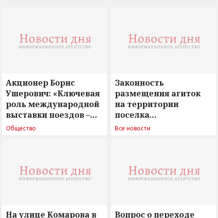
Акционер Борис
Законность
Ушерович: «Ключевая
размещения агиток
роль международной
на территории
выставки поездов –
поселка
поиск ответов на
Новосергиевка
Общество
Все новости
вызовы времени»
остается под
сомнением
На улице Комарова в
Вопрос о переходе