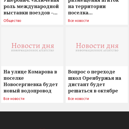
Ушерович: «Ключевая
размещения агиток
роль международной
на территории
выставки поездов –
поселка
поиск ответов на
Новосергиевка
Общество
Все новости
вызовы времени»
остается под
сомнением
На улице Комарова в
Вопрос о переходе
поселке
школ Оренбуржья на
Новосергиевка будет
дистант будет
новый водопровод
решаться в октябре
Все новости
Все новости