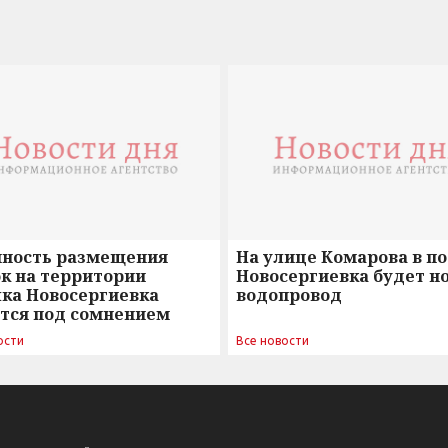
нность размещения
На улице Комарова в п
к на территории
Новосергиевка будет н
лка Новосергиевка
водопровод
ется под сомнением
ости
Все новости