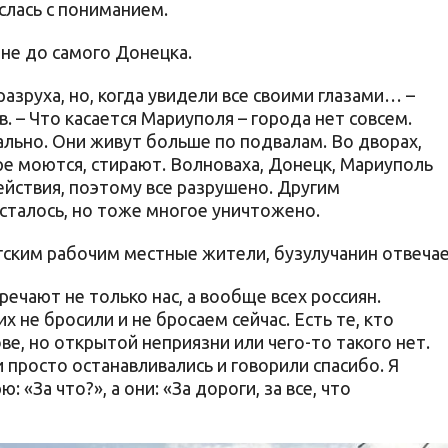
еслась с пониманием.
ине до самого Донецка.
азруха, но, когда увидели все своими глазами… –
. – Что касается Мариуполя – города нет совсем.
ально. Они живут больше по подвалам. Во дворах,
ре моются, стирают. Волноваха, Донецк, Мариуполь
ействия, поэтому все разрушено. Другим
сталось, но тоже многое уничтожено.
ргским рабочим местные жители, бузулучанин отвечае
чают не только нас, а вообще всех россиян.
х не бросили и не бросаем сейчас. Есть те, кто
лове, но открытой неприязни или чего-то такого нет.
 просто останавливались и говорили спасибо. Я
: «За что?», а они: «За дороги, за все, что