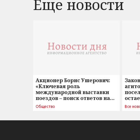
Еще новости
Акционер Борис Ушерович:
Зако
«Ключевая роль
агито
международной выставки
посе
поездов – поиск ответов на
оста
вызовы времени»
Общество
Все нов