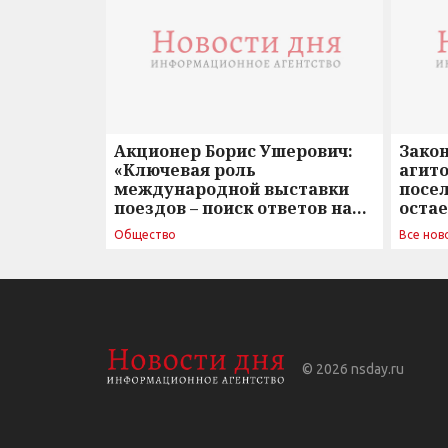
Акционер Борис Ушерович:
Зако
«Ключевая роль
агито
международной выставки
посе
поездов – поиск ответов на
оста
вызовы времени»
Общество
Все нов
© 2026
nsday.ru