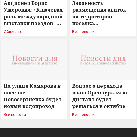
Акционер Борис
Законность
Ушерович: «Ключевая
размещения агиток
роль международной
на территории
выставки поездов –
поселка
поиск ответов на
Новосергиевка
Общество
Все новости
вызовы времени»
остается под
сомнением
На улице Комарова в
Вопрос о переходе
поселке
школ Оренбуржья на
Новосергиевка будет
дистант будет
новый водопровод
решаться в октябре
Все новости
Все новости