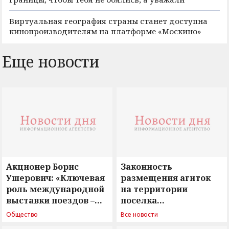
Виртуальная география страны станет доступна
кинопроизводителям на платформе «Москино»
Еще новости
Акционер Борис
Законность
Ушерович: «Ключевая
размещения агиток
роль международной
на территории
выставки поездов –
поселка
поиск ответов на
Новосергиевка
Общество
Все новости
вызовы времени»
остается под