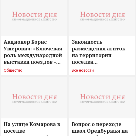
Акционер Борис
Законность
Ушерович: «Ключевая
размещения агиток
роль международной
на территории
выставки поездов –
поселка
поиск ответов на
Новосергиевка
Общество
Все новости
вызовы времени»
остается под
сомнением
На улице Комарова в
Вопрос о переходе
поселке
школ Оренбуржья на