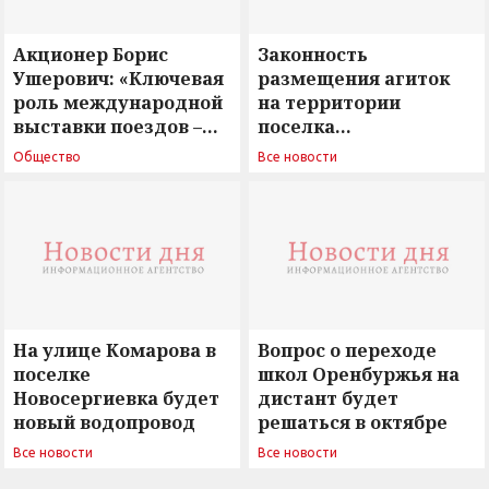
Акционер Борис
Законность
Ушерович: «Ключевая
размещения агиток
роль международной
на территории
выставки поездов –
поселка
поиск ответов на
Новосергиевка
Общество
Все новости
вызовы времени»
остается под
сомнением
На улице Комарова в
Вопрос о переходе
поселке
школ Оренбуржья на
Новосергиевка будет
дистант будет
новый водопровод
решаться в октябре
Все новости
Все новости