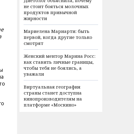
Диетолог объяснила, почему
не стоит бояться молочных
продуктов привычной
жирности
не
Мариелена Мариарти: быть
а
первой, когда другие только
смотрят
Женский ментор Марина Росс:
как ставить личные границы,
чтобы тебя не боялись, а
цы
уважали
на
то
Виртуальная география
страны станет доступна
кинопроизводителям на
го
платформе «Москино»