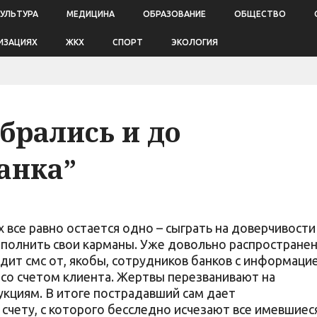
КУЛЬТУРА
МЕДИЦИНА
ОБРАЗОВАНИЕ
ОБЩЕСТВО
ИЗАЦИЯХ
ЖКХ
СПОРТ
ЭКОЛОГИЯ
рались и до
анка”
их все равно остается одно – сыграть на доверчивости
пополнить свои карманы. Уже довольно распростране
дит смс от, якобы, сотрудников банков с информаци
 со счетом клиента. Жертвы перезванивают на
укциям. В итоге пострадавший сам дает
счету, с которого бесследно исчезают все имевшиес