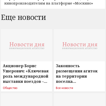
кинопроизводителям на платформе «Москино»
Еще новости
Акционер Борис
Законность
Ушерович: «Ключевая
размещения агиток
роль международной
на территории
выставки поездов –
поселка
поиск ответов на
Новосергиевка
Общество
Все новости
вызовы времени»
остается под
сомнением