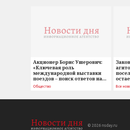
Акционер Борис Ушерович:
Зако
«Ключевая роль
агито
международной выставки
посе
поездов – поиск ответов на
оста
вызовы времени»
Общество
Все нов
© 2026
nsday.ru