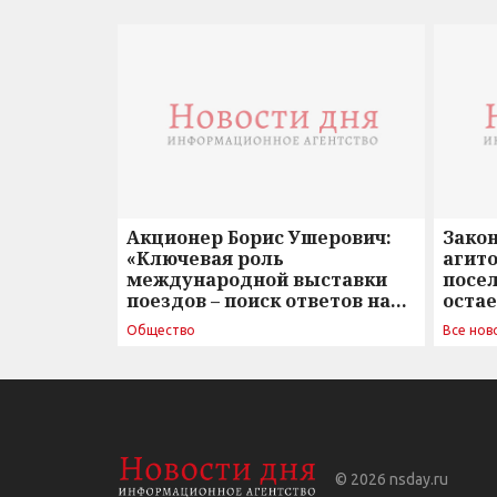
Акционер Борис Ушерович:
Зако
«Ключевая роль
агито
международной выставки
посе
поездов – поиск ответов на
оста
вызовы времени»
Общество
Все нов
© 2026
nsday.ru