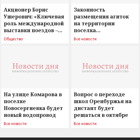
Акционер Борис
Законность
Ушерович: «Ключевая
размещения агиток
роль международной
на территории
выставки поездов –
поселка
поиск ответов на
Новосергиевка
Общество
Все новости
вызовы времени»
остается под
сомнением
На улице Комарова в
Вопрос о переходе
поселке
школ Оренбуржья на
Новосергиевка будет
дистант будет
новый водопровод
решаться в октябре
Все новости
Все новости