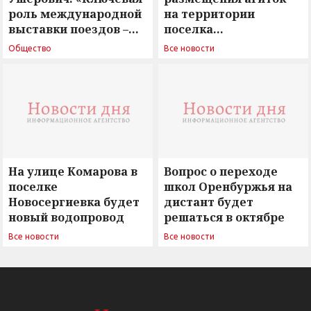
роль международной
на территории
выставки поездов –
поселка
поиск ответов на
Новосергиевка
Общество
Все новости
вызовы времени»
остается под
сомнением
На улице Комарова в
Вопрос о переходе
поселке
школ Оренбуржья на
Новосергиевка будет
дистант будет
новый водопровод
решаться в октябре
Все новости
Все новости