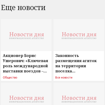
Еще новости
Акционер Борис
Законность
Ушерович: «Ключевая
размещения агиток
роль международной
на территории
выставки поездов –
поселка
поиск ответов на
Новосергиевка
Общество
Все новости
вызовы времени»
остается под
сомнением