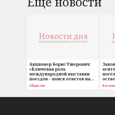
Еще новости
Акционер Борис Ушерович:
Зако
«Ключевая роль
агито
международной выставки
посе
поездов – поиск ответов на
оста
вызовы времени»
Общество
Все нов