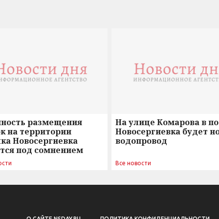
нность размещения
На улице Комарова в п
к на территории
Новосергиевка будет н
лка Новосергиевка
водопровод
ется под сомнением
ости
Все новости
О САЙТЕ NSDAY.RU
ПОЛИТИКА КОНФИДЕНЦИАЛЬНОСТИ