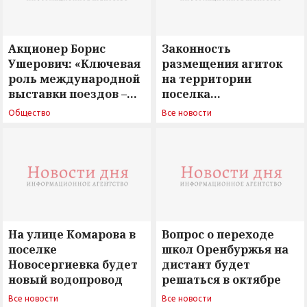
Акционер Борис
Законность
Ушерович: «Ключевая
размещения агиток
роль международной
на территории
выставки поездов –
поселка
поиск ответов на
Новосергиевка
Общество
Все новости
вызовы времени»
остается под
сомнением
На улице Комарова в
Вопрос о переходе
поселке
школ Оренбуржья на
Новосергиевка будет
дистант будет
новый водопровод
решаться в октябре
Все новости
Все новости