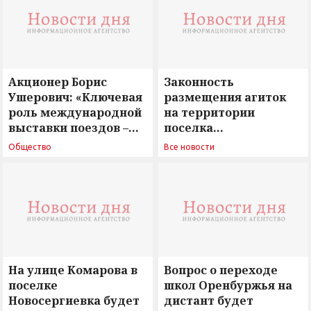
Акционер Борис
Законность
Ушерович: «Ключевая
размещения агиток
роль международной
на территории
выставки поездов –
поселка
поиск ответов на
Новосергиевка
Общество
Все новости
вызовы времени»
остается под
сомнением
На улице Комарова в
Вопрос о переходе
поселке
школ Оренбуржья на
Новосергиевка будет
дистант будет