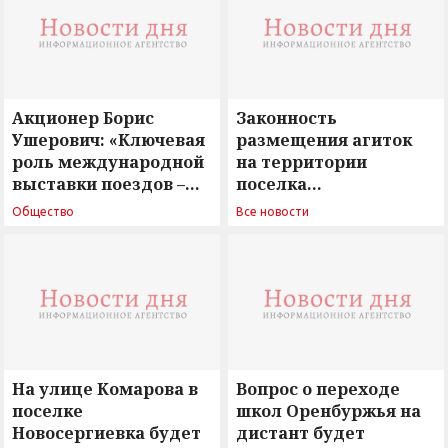
Акционер Борис
Законность
Ушерович: «Ключевая
размещения агиток
роль международной
на территории
выставки поездов –
поселка
поиск ответов на
Новосергиевка
Общество
Все новости
вызовы времени»
остается под
сомнением
На улице Комарова в
Вопрос о переходе
поселке
школ Оренбуржья на
Новосергиевка будет
дистант будет