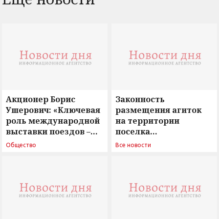
Акционер Борис
Законность
Ушерович: «Ключевая
размещения агиток
роль международной
на территории
выставки поездов –
поселка
поиск ответов на
Новосергиевка
Общество
Все новости
вызовы времени»
остается под
сомнением