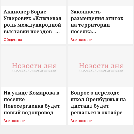
Акционер Борис
Законность
Ушерович: «Ключевая
размещения агиток
роль международной
на территории
выставки поездов –
поселка
поиск ответов на
Новосергиевка
Общество
Все новости
вызовы времени»
остается под
сомнением
На улице Комарова в
Вопрос о переходе
поселке
школ Оренбуржья на
Новосергиевка будет
дистант будет
новый водопровод
решаться в октябре
Все новости
Все новости