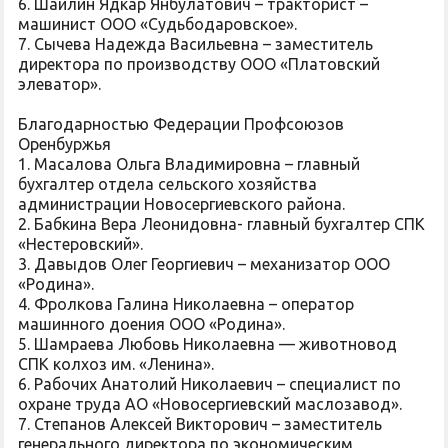
6. Шайлин Ядкар Янбулатович – тракторист –
машинист ООО «Судьбодаровское».
7. Сычева Надежда Васильевна – заместитель
директора по производству ООО «Платовский
элеватор».
Благодарностью Федерации Профсоюзов
Оренбуржья
1. Масалова Ольга Владимировна – главный
бухгалтер отдела сельского хозяйства
администрации Новосергиевского района.
2. Бабкина Вера Леонидовна- главный бухгалтер СПК
«Нестеровский».
3. Давыдов Олег Георгиевич – механизатор ООО
«Родина».
4. Фролкова Галина Николаевна – оператор
машинного доения ООО «Родина».
5. Шамраева Любовь Николаевна — животновод
СПК колхоз им. «Ленина».
6. Рабочих Анатолий Николаевич – специалист по
охране труда АО «Новосергиевский маслозавод».
7. Степанов Алексей Викторович – заместитель
генерального директора по экономическим