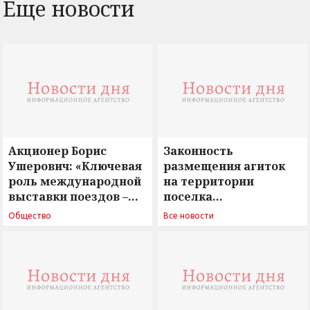
Еще новости
Акционер Борис
Законность
Ушерович: «Ключевая
размещения агиток
роль международной
на территории
выставки поездов –
поселка
поиск ответов на
Новосергиевка
Общество
Все новости
вызовы времени»
остается под
сомнением