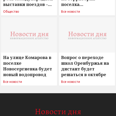
выставки поездов –
поселка
поиск ответов на
Новосергиевка
Общество
Все новости
вызовы времени»
остается под
сомнением
На улице Комарова в
Вопрос о переходе
поселке
школ Оренбуржья на
Новосергиевка будет
дистант будет
новый водопровод
решаться в октябре
Все новости
Все новости