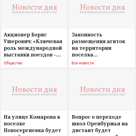
Акционер Борис
Законность
Ушерович: «Ключевая
размещения агиток
роль международной
на территории
выставки поездов –
поселка
поиск ответов на
Новосергиевка
Общество
Все новости
вызовы времени»
остается под
сомнением
На улице Комарова в
Вопрос о переходе
поселке
школ Оренбуржья на
Новосергиевка будет
дистант будет