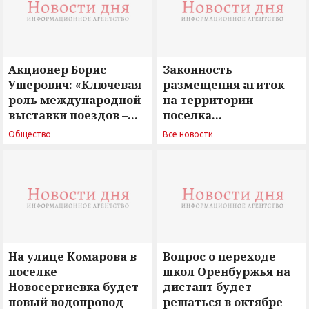
Акционер Борис
Законность
Ушерович: «Ключевая
размещения агиток
роль международной
на территории
выставки поездов –
поселка
поиск ответов на
Новосергиевка
Общество
Все новости
вызовы времени»
остается под
сомнением
На улице Комарова в
Вопрос о переходе
поселке
школ Оренбуржья на
Новосергиевка будет
дистант будет
новый водопровод
решаться в октябре