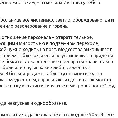
енно жестоким, – отметила Иванова у себя в
больнице всё чистенько, светло, оборудовано, да и
енило разочарование и горечь.
: отношение персонала – отвратительное,
росящими милостыню в подземном переходе,
кой нужно ходить на пост. Медсестра выкрикивает
а прием таблеток, а если не услышишь, то придёт и
вы не бежите! Лекарственные препараты значительно
ю боль или другие какие либо временные
м. В больнице даже таблетку не запить, кулер
ла к медсестрам, спрашиваю, а где кипяток можно
аете воду в стакан и кипятите в микроволновке”. Ну,
еда невкусная и однообразная.
акого я никогда не ела даже в голодные 90-е. За все