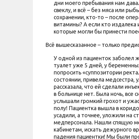
дни моего пребывания нам давал
свеклу, и всё – без мяса или ры
сохранении, кто-то – после опе
витамины? А если кто издалека и
которые могли бы принести пое
Всё вышесказанное – только предис
У одной из пациенток заболел ж
туалет уже 5 дней, у беременных
попросить «суппозитории ректа
состоянии, привела медсестра, у
рассказала, что ей сделали инъ
в больнице нет. Была ночь, все 
услышали громкий грохот и ужас
полу! Пациентка вышла в коридо
усадили, а точнее, уложили на с
медперсонала. Нашли спящую мед
кабинетам, искать дежурного вр
падения пациентки! Мы были про