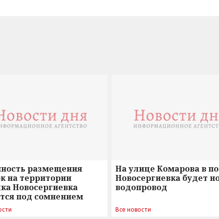
нность размещения
На улице Комарова в п
к на территории
Новосергиевка будет н
лка Новосергиевка
водопровод
ется под сомнением
ости
Все новости