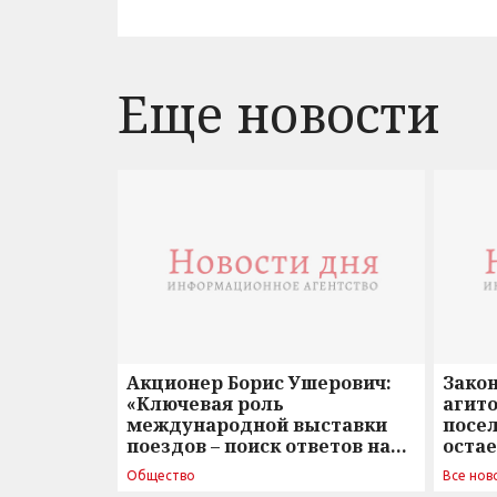
Еще новости
Акционер Борис Ушерович:
Зако
«Ключевая роль
агито
международной выставки
посе
поездов – поиск ответов на
оста
вызовы времени»
Общество
Все нов