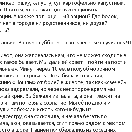
и картошку, капусту, суп картофельно-капустный,
бы. Притом, что лежат здесь женщины на
рации. А как же полноценный рацион? Где белок,
 нет в городе ни родственников, ни друзей,
сть?
ловие. В ночь с субботы на воскресенье случилось ЧП
ивот, она жаловалась нам, что не может сходить в
 такое бывает. Мы дали ей совет – пойти на пост и
льные». Минут через 10 её, в полуобморочном
ложила на кровать. Пока была в сознании,
екцию «Ношпы» от болей в животе, так как «свечей»
снова задремали, но через некоторое время мы
ный крик. Выбежали из палаты, а она – лежит на
р и там потеряла сознание. Мы её подняли и
тул и побежали искать кого-нибудь из
сестру, она соскочила, и начала бегать по
ача, а он, оказывается, спит прямо рядом с местом
сто в шоке! Пациентки сбежались из соседних