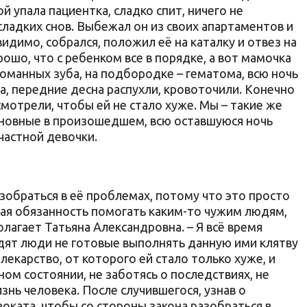
ной упала пациентка, сладко спит, ничего не
сладких снов. Выбежал он из своих апартаментов и
идимо, собрался, положил её на каталку и отвез на
ошо, что с ребенком все в порядке, а вот мамочка
оманных зуба, на подбородке – гематома, всю ночь
а, передние десна распухли, кровоточили. Конечно
смотрели, чтобы ей не стало хуже. Мы – такие же
иновные в произошедшем, всю оставшуюся ночь
частной девочки.
зобраться в её проблемах, потому что это просто
ая обязанность помогать каким-то чужим людям,
олагает Татьяна Александровна. – Я всё время
дят люди не готовые выполнять данную ими клятву
лекарство, от которого ей стало только хуже, и
ом состоянии, не заботясь о последствиях, не
знь человека. После случившегося, узнав о
оката, чтобы со стороны закона разобраться в