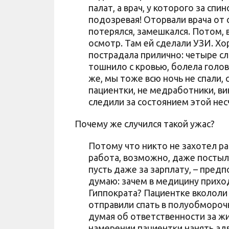
палат, а врач, у которого за спи
подозревая! Оторвали врача от 
потерялся, замешкался. Потом, в
осмотр. Там ей сделали УЗИ. Хор
пострадала прилично: четыре сл
тошнило с кровью, болела голов
же, мы тоже всю ночь не спали, 
пациентки, не медработники, в
следили за состоянием этой нес
Почему же случился такой ужас?
Потому что никто не захотел ра
работа, возможно, даже постыл
пусть даже за зарплату, – предп
думаю: зачем в медицину прихо
Гиппократа? Пациентке вкололи 
отправили спать в полуобморочн
думая об ответственности за жи
намерении пациентки нанять адв