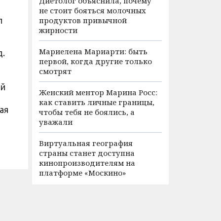
Диетолог объяснила, почему
не стоит бояться молочных
л
продуктов привычной
жирности
Мариелена Мариарти: быть
д.
первой, когда другие только
смотрят
ий
Женский ментор Марина Росс:
как ставить личные границы,
ая
чтобы тебя не боялись, а
уважали
Виртуальная география
страны станет доступна
кинопроизводителям на
платформе «Москино»