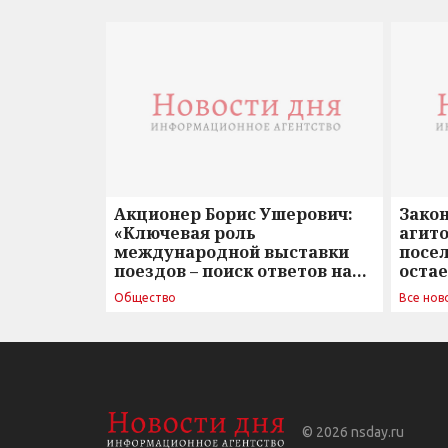
Акционер Борис Ушерович:
Зако
«Ключевая роль
агито
международной выставки
посе
поездов – поиск ответов на
оста
вызовы времени»
Общество
Все нов
© 2026
nsday.ru