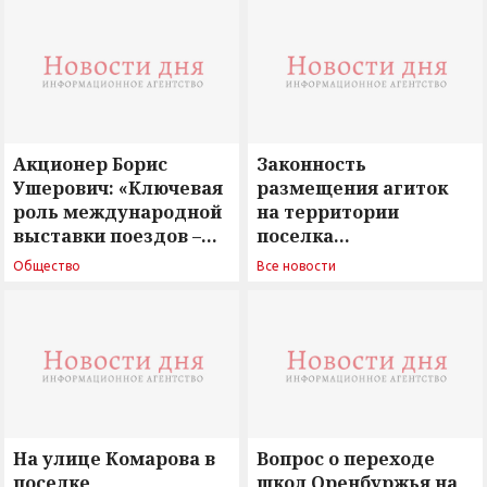
Акционер Борис
Законность
Ушерович: «Ключевая
размещения агиток
роль международной
на территории
выставки поездов –
поселка
поиск ответов на
Новосергиевка
Общество
Все новости
вызовы времени»
остается под
сомнением
На улице Комарова в
Вопрос о переходе
поселке
школ Оренбуржья на