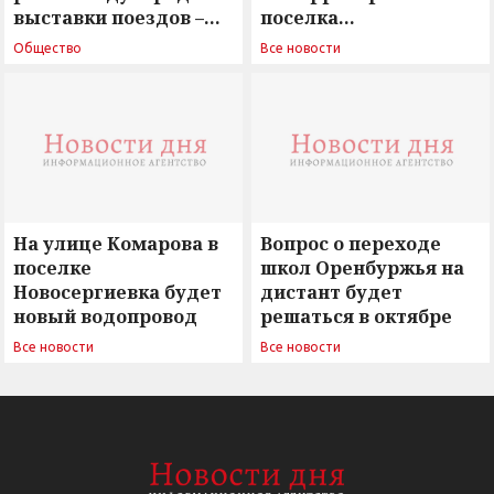
выставки поездов –
поселка
поиск ответов на
Новосергиевка
Общество
Все новости
вызовы времени»
остается под
сомнением
На улице Комарова в
Вопрос о переходе
поселке
школ Оренбуржья на
Новосергиевка будет
дистант будет
новый водопровод
решаться в октябре
Все новости
Все новости