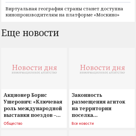
Виртуальная география страны станет доступна
кинопроизводителям на платформе «Москино»
Еще новости
Акционер Борис
Законность
Ушерович: «Ключевая
размещения агиток
роль международной
на территории
выставки поездов –
поселка
поиск ответов на
Новосергиевка
Общество
Все новости
вызовы времени»
остается под
сомнением