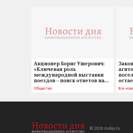
Акционер Борис Ушерович:
Зако
«Ключевая роль
агито
международной выставки
посе
поездов – поиск ответов на
оста
вызовы времени»
Общество
Все нов
© 2026
nsday.ru